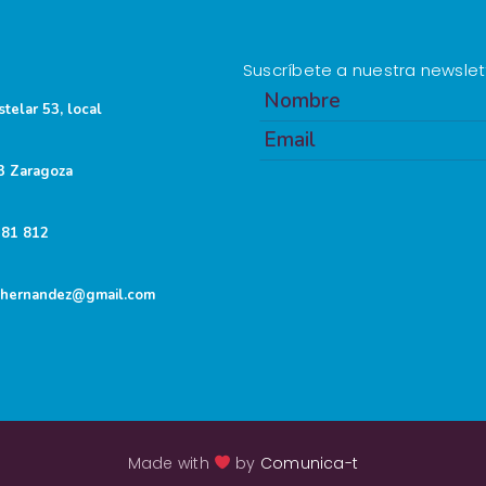
Suscríbete a nuestra newslet
stelar 53, local
3 Zaragoza
581 812
zhernandez@gmail.com
Made with
by
Comunica-t