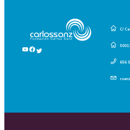
C/ Ca
5001
YouTube
Facebook
Twitter
656 
csan