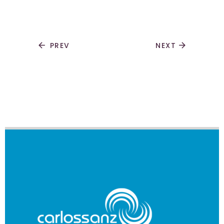
arrow_back
PREV
NEXT
arrow_forward